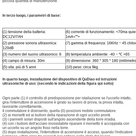
piccola quantità di manutenzione.
In terzo luogo, i parametri di base:
(1) tensione della batteria:
(6) corrente di funzionamento: <70ma quies
DC12V/7AH
1mA="">
(2) pressione sonora ultrasonica:
(7) gamma di frequenza: 16KHz ~ 45 chiloc
120dB
(3) numero del suono ultrasonico: 8
(8) temperatura ambiente: -40 ~ ℃ +65
(4) campo di misura: 30m
(9) dimensione: 360 * 305 * 180 (millimetro
(5) vita: più di 5 anni
(10) peso: circa 9kg
In quarto luogo, installazione del dispositivo di QuDiao ed istruzioni
ultrasoniche di uso: (secondo le indicazioni della figura qui sotto)
Ogni parte (1) il controllo di predisposizione per istallazione se l'uccello intatto,
gira l'interruttore di accensione è girato su lavoro di prova, la prova intatta,
lavorante correttamente,
Il commutatore è disinserito, quella (0) posizioni mobile commutatore.
(2) ai morsetti ed ai bulloni della riparazione di ogni uccello pronti.
(3) i pannelli solari disposti sull'angolo ascendente della torre irradia.
(4) con i bulloni dell'acciaio inossidabile riparare il morsetto è accoppiata con
un uccello su un angolo fisso nella torre.
(5) dopo installazione, l'interruttore di accensione è acceso, quando l'indicatore