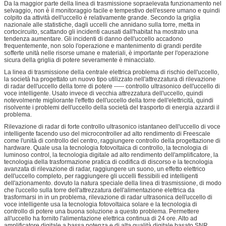
Da la maggior parte della linea di trasmissione sopraelevata funzionamento nel
selvaggio, non è il monitoraggio facile e tempestivo dell'essere umano e quindi
colpito da attività dell'uccello è relativamente grande. Secondo la griglia
nazionale alle statistiche, dagli uccelli che annidano sulla torre, metta in
cortocircuito, scattando gli incidenti causati dall'habitat ha mostrato una
tendenza aumentare. Gli incidenti di danno dell'uccello accadono
frequentemente, non solo l'operazione e mantenimento di grandi perdite
sofferte unità nelle risorse umane e materiali, è importante per l'operazione
sicura della griglia di potere severamente è minacciato.
La linea di trasmissione della centrale elettrica problema di rischio dell'uccello,
la società ha progettato un nuovo tipo utilizzato nell'attrezzatura di rilevazione
di radar dell'uccello della torre di potere ----- controllo ultrasonico dell'uccello di
voce intelligente. Usato invece di vecchia attrezzatura dell'uccello, quindi
notevolmente migliorante l'effetto dell'uccello della torre dell'elettricità, quindi
risolvente i problemi dell'uccello della società del trasporto di energia azzardi il
problema.
Rilevazione di radar di forte controllo ultrasonico istantaneo dell'uccello di voce
intelligente facendo uso del microcontroller ad alto rendimento di Freescale
come l'unità di controllo del centro, raggiungere controllo della progettazione di
hardware. Quale usa la tecnologia fotovoltaica di controllo, la tecnologia di
luminoso control, la tecnologia digitale ad alto rendimento dell'amplificatore, la
tecnologia della trasformazione pratica di codifica di discorso e la tecnologia
avanzata di rilevazione di radar, raggiungere un suono, un effetto elettrico
dell'uccello completo, per raggiungere gli uccelli flessibili ed intelligenti
dell'azionamento. dovuto la natura speciale della linea di trasmissione, di modo
che l'uccello sulla torre dell'attrezzatura dell'alimentazione elettrica da
trasformarsi in in un problema, rilevazione di radar ultrasonica dell'uccello di
voce intelligente usa la tecnologia fotovoltaica solare e la tecnologia di
controllo di potere una buona soluzione a questo problema. Permettere
all'uccello ha fornito l'alimentazione elettrica continua di 24 ore. Alto ad
amplificatore digitale a bassa potenza e di alta qualità digitale basato SNR