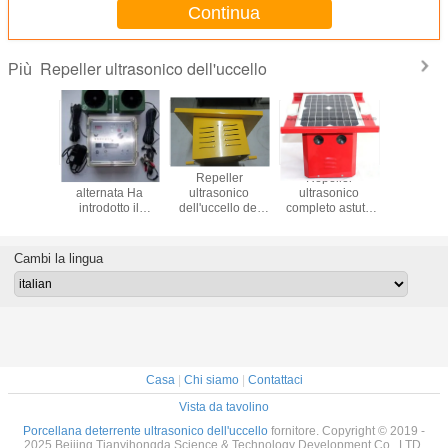
Continua
tensione
Repeller ultrasonico dell'uccello
Più
La corrente
Repeller
Repeller
La corr
alternata Ha
ultrasonico
ultrasonico
alterna
introdotto il
dell'uccello del
completo astuto
introdot
Repeller
singolo chip,
dell'uccello,
Repel
ultrasonico
uccello
Repeller
ultraso
dell'uccello,
ultrasonico Scarer
ultrasonico del
dell'ucc
Cambi la lingua
dispositivi
della
piccione degli alti
disposi
ultrasonici
sottostazione del
audio altoparlanti
ultraso
repellenti
trasformatore
repell
dell'uccello per il
dell'uccell
frutteto/azienda
frutteto/
agricola
agric
Casa
|
Chi siamo
|
Contattaci
Vista da tavolino
Porcellana deterrente ultrasonico dell'uccello
fornitore. Copyright © 2019 -
2025 Beijing Tianyihongda Science & Technology Development Co., LTD.