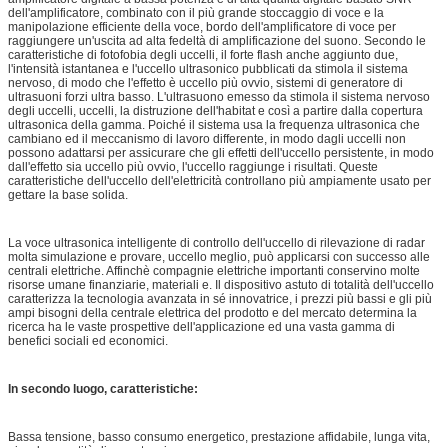
dell'amplificatore, combinato con il più grande stoccaggio di voce e la
manipolazione efficiente della voce, bordo dell'amplificatore di voce per
raggiungere un'uscita ad alta fedeltà di amplificazione del suono. Secondo le
caratteristiche di fotofobia degli uccelli, il forte flash anche aggiunto due,
l'intensità istantanea e l'uccello ultrasonico pubblicati da stimola il sistema
nervoso, di modo che l'effetto è uccello più ovvio, sistemi di generatore di
ultrasuoni forzi ultra basso. L'ultrasuono emesso da stimola il sistema nervoso
degli uccelli, uccelli, la distruzione dell'habitat e così a partire dalla copertura
ultrasonica della gamma. Poiché il sistema usa la frequenza ultrasonica che
cambiano ed il meccanismo di lavoro differente, in modo dagli uccelli non
possono adattarsi per assicurare che gli effetti dell'uccello persistente, in modo
dall'effetto sia uccello più ovvio, l'uccello raggiunge i risultati. Queste
caratteristiche dell'uccello dell'elettricità controllano più ampiamente usato per
gettare la base solida.
La voce ultrasonica intelligente di controllo dell'uccello di rilevazione di radar
molta simulazione e provare, uccello meglio, può applicarsi con successo alle
centrali elettriche. Affinchè compagnie elettriche importanti conservino molte
risorse umane finanziarie, materiali e. Il dispositivo astuto di totalità dell'uccello
caratterizza la tecnologia avanzata in sé innovatrice, i prezzi più bassi e gli più
ampi bisogni della centrale elettrica del prodotto e del mercato determina la
ricerca ha le vaste prospettive dell'applicazione ed una vasta gamma di
benefici sociali ed economici.
In secondo luogo, caratteristiche:
Bassa tensione, basso consumo energetico, prestazione affidabile, lunga vita,