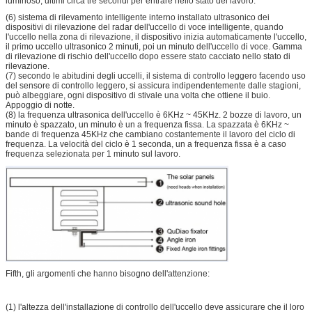
luminoso, ultimi circa tre secondi per entrare nello stato del lavoro.
(6) sistema di rilevamento intelligente interno installato ultrasonico dei
dispositivi di rilevazione del radar dell'uccello di voce intelligente, quando
l'uccello nella zona di rilevazione, il dispositivo inizia automaticamente l'uccello,
il primo uccello ultrasonico 2 minuti, poi un minuto dell'uccello di voce. Gamma
di rilevazione di rischio dell'uccello dopo essere stato cacciato nello stato di
rilevazione.
(7) secondo le abitudini degli uccelli, il sistema di controllo leggero facendo uso
del sensore di controllo leggero, si assicura indipendentemente dalle stagioni,
può albeggiare, ogni dispositivo di stivale una volta che ottiene il buio.
Appoggio di notte.
(8) la frequenza ultrasonica dell'uccello è 6KHz ~ 45KHz. 2 bozze di lavoro, un
minuto è spazzato, un minuto è un a frequenza fissa. La spazzata è 6KHz ~
bande di frequenza 45KHz che cambiano costantemente il lavoro del ciclo di
frequenza. La velocità del ciclo è 1 seconda, un a frequenza fissa è a caso
frequenza selezionata per 1 minuto sul lavoro.
Fifth, gli argomenti che hanno bisogno dell'attenzione:
(1) l'altezza dell'installazione di controllo dell'uccello deve assicurare che il loro