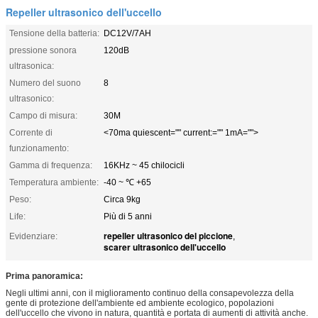
Repeller ultrasonico dell'uccello
Tensione della batteria:
DC12V/7AH
pressione sonora
120dB
ultrasonica:
Numero del suono
8
ultrasonico:
Campo di misura:
30M
Corrente di
<70ma quiescent="" current:="" 1mA="">
funzionamento:
Gamma di frequenza:
16KHz ~ 45 chilocicli
Temperatura ambiente:
-40 ~ ℃ +65
Peso:
Circa 9kg
Life:
Più di 5 anni
repeller ultrasonico del piccione
Evidenziare:
,
scarer ultrasonico dell'uccello
Prima panoramica:
Negli ultimi anni, con il miglioramento continuo della consapevolezza della
gente di protezione dell'ambiente ed ambiente ecologico, popolazioni
dell'uccello che vivono in natura, quantità e portata di aumenti di attività anche.