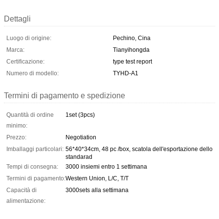
Dettagli
Luogo di origine:
Pechino, Cina
Marca:
Tianyihongda
Certificazione:
type test report
Numero di modello:
TYHD-A1
Termini di pagamento e spedizione
Quantità di ordine
1set (3pcs)
minimo:
Prezzo:
Negotiation
Imballaggi particolari:
56*40*34cm, 48 pc /box, scatola dell'esportazione dello
standarad
Tempi di consegna:
3000 insiemi entro 1 settimana
Termini di pagamento:
Western Union, L/C, T/T
Capacità di
3000sets alla settimana
alimentazione: