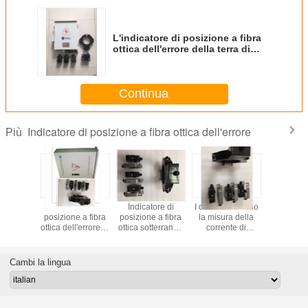
L'indicatore di posizione a fibra
ottica dell'errore della terra di
comunicazione, identifica
automaticamente l'indicatore di
posizione sotterraneo del cavo
Continua
elettrico
Indicatore di posizione a fibra ottica dell'errore
Più
tore di
Indicatore di
Indicatore di
I dati trasmettono
Metta
e a fibra
posizione a fibra
posizione a fibra
la misura della
cortocir
tterraneo
ottica dell'errore di
ottica sotterraneo
corrente di
l'indicat
rrore,
misura corrente
dell'errore per la
sequenza del
posizione
e a terra
zero di sequenza
visualizzazione
sistema zero
dell'error
ili del
9600 Bps di tasso
dei segnali
dell'indicatore
spento di
Cambi la lingua
nale
di dati
dell'errore da
dell'errore
dell'indic
ta per il
lampeggiante del
interrata cavo a
posizio
a senza
LED
fibra ottica
distanza de
mento a
dell'indicatore di
del cavo