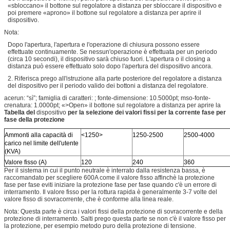
«sbloccano» il bottone sul regolatore a distanza per sbloccare il dispositivo e
poi premere «aprono» il bottone sul regolatore a distanza per aprire il
dispositivo.
Nota:
Dopo l'apertura, l'apertura e l'operazione di chiusura possono essere
effettuate continuamente. Se nessun'operazione è effettuata per un periodo
(circa 10 secondi), il dispositivo sarà chiuso fuori. L'apertura o il closing a
distanza può essere effettuato solo dopo l'apertura del dispositivo ancora.
2. Riferisca prego all'istruzione alla parte posteriore del regolatore a distanza
del dispositivo per il periodo valido dei bottoni a distanza del regolatore.
acerun: “sì”; famiglia di caratteri: ; fonte-dimensione: 10.5000pt; mso-fonte-
crenatura: 1.0000pt; «>Open» il bottone sul regolatore a distanza per aprire la
Tabella del
dispositivo
per la selezione dei valori fissi per la corrente fase per
fase della protezione
Ammonti alla capacità di
<1250>
1250-2500
2500-4000
carico nel limite dell'utente
(KVA)
Valore fisso (A)
120
240
360
Per il sistema in cui il punto neutrale è interrato dalla resistenza bassa, è
raccomandato per scegliere 600A come il valore fisso affinchè la protezione
fase per fase eviti iniziare la protezione fase per fase quando c'è un errore di
interramento. Il valore fisso per la rottura rapida è generalmente 3-7 volte del
valore fisso di sovracorrente, che è conforme alla linea reale.
Nota: Questa parte è circa i valori fissi della protezione di sovracorrente e della
protezione di interramento. Salti prego questa parte se non c'è il valore fisso per
la protezione, per esempio metodo puro della protezione di tensione.