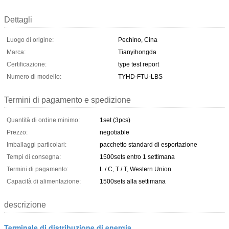
Dettagli
Luogo di origine:
Pechino, Cina
Marca:
Tianyihongda
Certificazione:
type test report
Numero di modello:
TYHD-FTU-LBS
Termini di pagamento e spedizione
Quantità di ordine minimo:
1set (3pcs)
Prezzo:
negotiable
Imballaggi particolari:
pacchetto standard di esportazione
Tempi di consegna:
1500sets entro 1 settimana
Termini di pagamento:
L / C, T / T, Western Union
Capacità di alimentazione:
1500sets alla settimana
descrizione
Terminale di distribuzione di energia