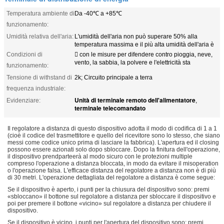
Temperatura ambiente di
Da -40℃ a +85℃
funzionamento:
Umidità relativa dell'aria:
L'umidità dell'aria non può superare 50% alla
temperatura massima e il più alta umidità dell'aria è
Condizioni di
 con le misure per difendere contro pioggia, neve,
vento, la sabbia, la polvere e l'elettricità sta
funzionamento:
Tensione di withstand di
2k; Circuito principale a terra
frequenza industriale:
Unità di terminale remoto dell'alimentatore
Evidenziare:
,
terminale telecomandato
Il regolatore a distanza di questo dispositivo adotta il modo di codifica di 1 a 1
(cioè il codice del trasmettitore e quello del ricevitore sono lo stesso, che siano
messi come codice unico prima di lasciare la fabbrica). L'apertura ed il closing
possono essere azionati solo dopo sbloccare. Dopo la finitura dell'operazione,
il dispositivo prendparteerà al modo sicuro con le protezioni multiple
compreso l'operazione a distanza bloccata, in modo da evitare il misoperation
o l'operazione falsa. L'efficace distanza del regolatore a distanza non è di più
di 30 metri. L'operazione dettagliata del regolatore a distanza è come segue:
Se il dispositivo è aperto, i punti per la chiusura del dispositivo sono: premi
«sbloccano» il bottone sul regolatore a distanza per sbloccare il dispositivo e
poi per premere il bottone «vicino» sul regolatore a distanza per chiudere il
dispositivo.
Se il dispositivo è vicino, i punti per l'apertura del dispositivo sono: premi